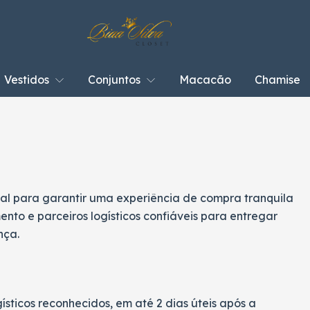
Vestidos
Conjuntos
Macacão
Chamise
al para garantir uma experiência de compra tranquila
nto e parceiros logísticos confiáveis para entregar
nça.
sticos reconhecidos, em até 2 dias úteis após a