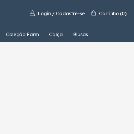
Login
/
Cadastre-se
Carrinho
(
0
)
Coleção Farm
Calça
Blusas